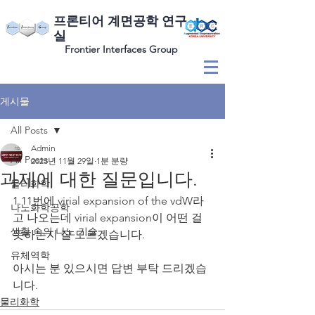
​프론티어 계면공학 연구
실
Frontier Interfaces Group
게시물
All Posts
Admin
All Posts
2023년 11월 29일
1분 분량
과제에 대한 질문입니다.
물리화학
1.11번에 virial expansion of the vdW라
나노화학공학
고 나오는데 virial expansion이 어떤 걸 
생활 속의 나노 기술
뜻하는지 잘 모르겠습니다.
유체역학
아시는 분 있으시면 답변 부탁 드리겠습
니다.
물리화학