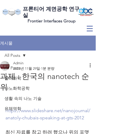
​프론티어 계면공학 연구
실
Frontier Interfaces Group
게시물
All Posts
Admin
All Posts
2023년 11월 29일
1분 분량
과제 : 한국의 nanotech 순
물리화학
위
나노화학공학
생활 속의 나노 기술
유체역학
https://www.slideshare.net/nanojournal/
anatoly-chubais-speaking-at-gts-2012
최신 자료를 참고 하려 했으나 위의 포맷