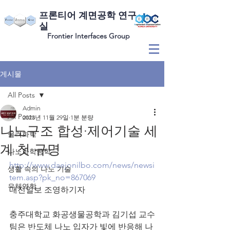
​프론티어 계면공학 연구
실
Frontier Interfaces Group
게시물
All Posts
Admin
All Posts
2023년 11월 29일
1분 분량
나노구조 합성·제어기술 세
물리화학
계 첫 규명
나노화학공학
http://www.daejonilbo.com/news/newsi
생활 속의 나노 기술
tem.asp?pk_no=867069
유체역학
대전일보 조영하기자
충주대학교 화공생물공학과 김기섭 교수
팀은 반도체 나노 입자가 빛에 반응해 나