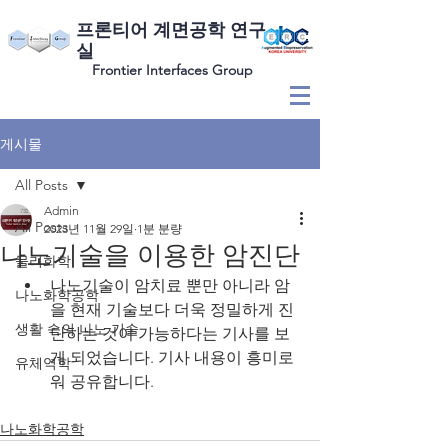
​프론티어 계면공학 연구
실
Frontier Interfaces Group
게시물
All Posts
Admin
All Posts
2023년 11월 29일
1분 분량
나노기술을 이용한 암진단
물리화학
나노기술이 암치료 뿐만 아니라 암
나노화학공학
을 현재 기술보다 더욱 정밀하게 진
생활 속의 나노 기술
단하는 것이 가능하다는 기사를 보
게 되었습니다. 기사 내용이 흥미로
유체역학
워 공유합니다.
나노화학공학