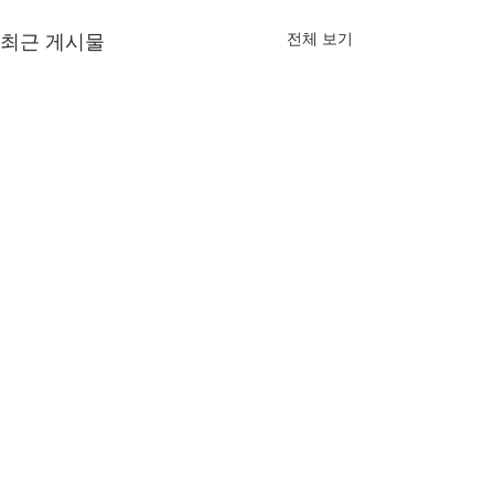
전체 보기
최근 게시물
나노화공(물리화학) 모바
[나노화공] 조금
일 페이지
질문이 있습니다
교수님 말씀을 듣고 만들어본
PDMS와 MCP 기
댓글