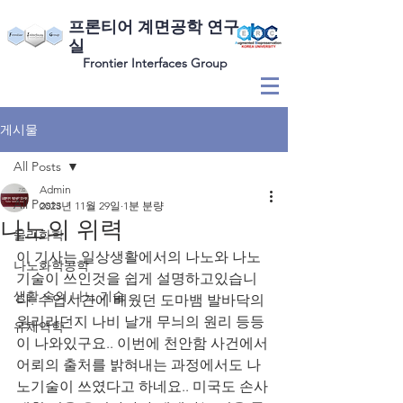
​프론티어 계면공학 연구
실
Frontier Interfaces Group
게시물
All Posts
Admin
All Posts
2023년 11월 29일
1분 분량
나노의 위력
물리화학
이 기사는 일상생활에서의 나노와 나노
나노화학공학
기술이 쓰인것을 쉽게 설명하고있습니
생활 속의 나노 기술
다. 수업시간에 배웠던 도마뱀 발바닥의 
원리라던지 나비 날개 무늬의 원리 등등
유체역학
이 나와있구요.. 이번에 천안함 사건에서 
어뢰의 출처를 밝혀내는 과정에서도 나
노기술이 쓰였다고 하네요.. 미국도 손사