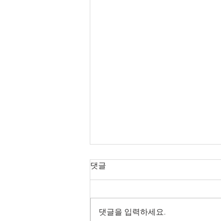
[나노화공]삼성전자, 10나노급
댓글
낸드플래시 넘어 V낸드
지금까지는 수평구조로만 만들던
2차원 셀을 3차원 수직구조로 쌓아
댓글을 입력하세요.
올려 평면구조에 비해 집적도를 획