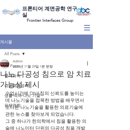
​프론티어 계면공학 연구
실
Frontier Interfaces Group
게시물
All Posts
Admin
All Posts
2023년 11월 29일
1분 분량
나노 다공성 침으로 암 치료
물리화학
가능성 제시
나노화학공학
수업시간에 DNA칩의 신뢰도를 높이는
생활 속의 나노 기술
데 나노기술을 접목한 방법을 배우면서
유체역학
또다른 나노기술을 활용한 의료기술에 
관한 뉴스를 찾아보게 되었습니다.
그 중 하나가 한의학에서 침을 활용한 의
술에 나노미터 단위의 다공성 침을 개발