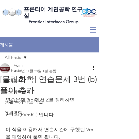
​프론티어 계면공학 연구
실
Frontier Interfaces Group
게시물
All Posts
Admin
All Posts
2023년 11월 29일
1분 분량
[물리화학] 연습문제 3번 (b)
물리화학
풀이 추가
나노화학공학
연습문제 3(b)에서 Z를 정리하면 
생활 속의 나노 기술
유체역학
z=1-a/(PVmRT) 입니다.
이 식을 이용해서 연습시간에 구했던 Vm
을 대입하여 풀면 됩니다.