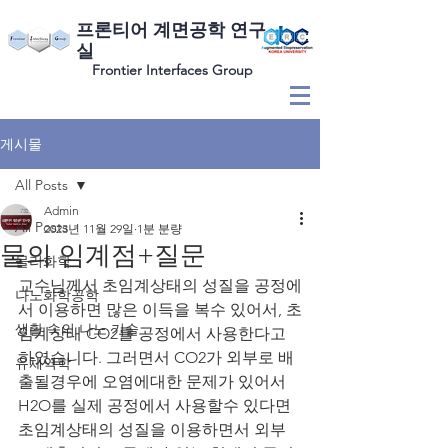
​프론티어 계면공학 연구
실
Frontier Interfaces Group
게시물
All Posts
Admin
All Posts
2023년 11월 29일
1분 분량
물의 임계점+질문
물리화학
교수님께서 초임계상태의 성질을 공정에
나노화학공학
서 이용하면 많은 이득을 복수 있어서, 초
생활 속의 나노 기술
임계상태 CO2를 공정에서 사용한다고 
하였습니다. 그러면서 CO2가 외부로 배
유체역학
출될경우에 오염에대한 문제가 있어서 
H2O를 실제 공정에서 사용할수 있다면 
초임계상태의 성질을 이용하면서 외부