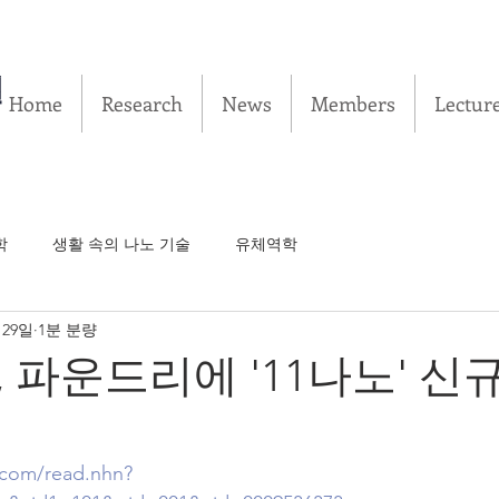
실
Home
Research
News
Members
Lectur
학
생활 속의 나노 기술
유체역학
 29일
1분 분량
 파운드리에 '11나노' 신
.com/read.nhn?