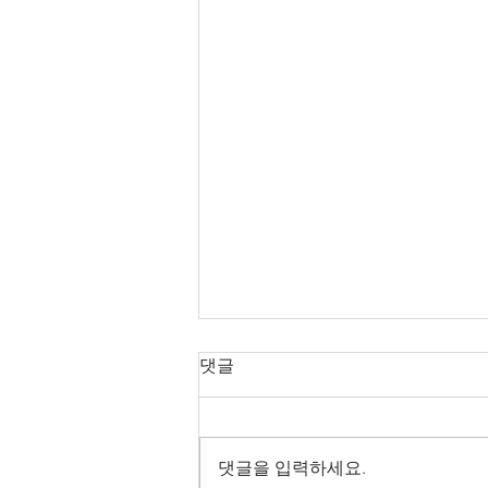
[나노화공]삼성전자, 10나노급
댓글
낸드플래시 넘어 V낸드
지금까지는 수평구조로만 만들던
2차원 셀을 3차원 수직구조로 쌓아
댓글을 입력하세요.
올려 평면구조에 비해 집적도를 획