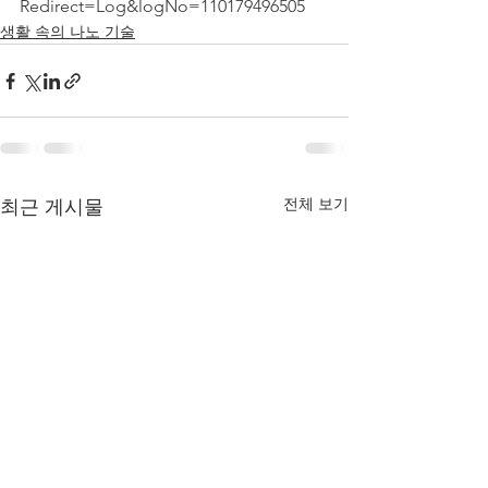
Redirect=Log&logNo=110179496505
생활 속의 나노 기술
전체 보기
최근 게시물