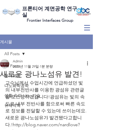
​프론티어 계면공학 연구
실
Frontier Interfaces Group
게시물
All Posts
Admin
All Posts
2023년 11월 29일
1분 분량
새로운 광나노섬유 발견!
물리화학
교수님께서 수업시간에 언급하셨던 빛
나노화학공학
의 내부전반사를 이용한 광섬유 관련글
생활 속의 나노 기술
을 포스팅하겠습니다!광섬유는 빛의 속
도로 내부 전반사를 함으로써 빠른 속도
유체역학
로 정보를 전달할 수 있는데 쓰이는데요.
새로운 광나노섬유갸 발견됐다고합니
다.!
http://blog.naver.com/nardlove?