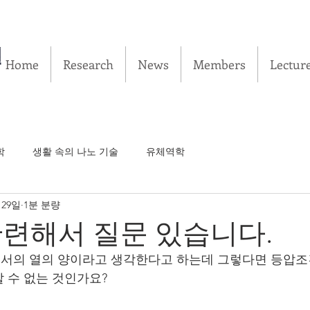
실
Home
Research
News
Members
Lectur
학
생활 속의 나노 기술
유체역학
 29일
1분 분량
련해서 질문 있습니다.
서의 열의 양이라고 생각한다고 하는데 그렇다면 등압조
 수 없는 것인가요?