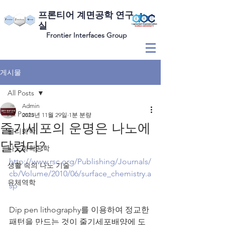
​프론티어 계면공학 연구
실
Frontier Interfaces Group
게시물
All Posts
Admin
All Posts
2023년 11월 29일
1분 분량
줄기세포의 운명은 나노에
물리화학
달렸다?
나노화학공학
http://www.rsc.org/Publishing/Journals/
생활 속의 나노 기술
cb/Volume/2010/06/surface_chemistry.a
유체역학
sp
Dip pen lithography를 이용하여 정교한 
패턴을 만드는 것이 줄기세포배양에 도