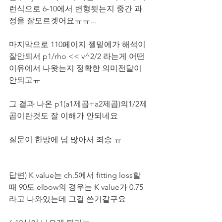
런식으로 6-10에서 변형됫는지 중간 과
정을 잘모르겟어요ㅠㅠ...
마지막으로 110페이지 젤밑에가 해석이 
잘안되서 p1/rho << v^2/2 라는게 어떤
이유에서 나왓는지 정확한 의미전달이 
안되고ㅠ
그 결과 나온 p1(a1제곱+a2제곱)의1/2제
곱이란것도 잘 이해가 안되네요
질문이 한방에 넘 많아서 죄송 ㅠ
답변) 
K value는 ch.5에서 fitting loss할
때 90도 elbow의 경우는 K value가 0.75
라고 나와있는데 그걸 쓴거같구요