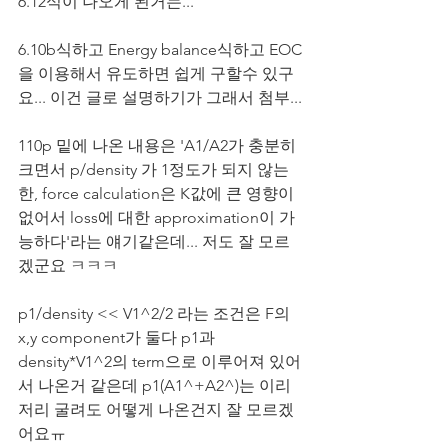
6.12식이 나오게 된거는...
6.10b식하고 Energy balance식하고 EOC
을 이용해서 유도하면 쉽게 구할수 있구
요... 이건 글로 설명하기가 그래서 첨부...
110p 밑에 나온 내용은 'A1/A2가 충분히 
크면서 p/density 가 1정도가 되지 않는 
한, force calculation은 K값에 큰 영향이 
없어서 loss에 대한 approximation이 가
능하다'라는 얘기같은데... 저도 잘 모르
겠군요 ㅋㅋㅋ
p1/density << V1^2/2 라는 조건은 F의 
x,y component가 둘다 p1과 
density*V1^2의 term으로 이루어져 있어
서 나온거 같은데 p1(A1^+A2^)는 이리
저리 굴려도 어떻게 나온건지 잘 모르겠
어요ㅠ