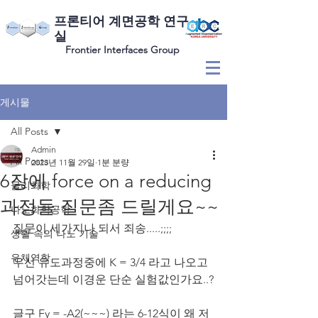
​프론티어 계면공학 연구
실
Frontier Interfaces Group
게시물
All Posts
Admin
All Posts
2023년 11월 29일
1분 분량
6장에 force on a reducing
물리화학
과정들 질문좀 드릴게요~~
나노화학공학
질문이 세가지나 되서 죄송.....;;;;
생활 속의 나노 기술
유체역학
우선 유도과정중에 K = 3/4 라고 나오고 
넘어갓는데 이경운 단순 실험값인가요..?
글구 Fy = -A2(~~~) 라는 6-12식이 왜 저