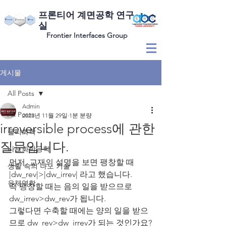
​프론티어 계면공학 연구
실
Frontier Interfaces Group
게시물
All Posts
Admin
All Posts
2023년 11월 29일
1분 분량
irreversible process에 관한
물리화학
질문입니다.
나노화학공학
먼저, 교재의 설명을 보면 팽창할 때 
생활 속의 나노 기술
|dw_rev|>|dw_irrev| 라고 했습니다.
유체역학
즉 팽창할 때는 음의 일을 받으므로 
dw_irrev>dw_rev가 됩니다.
그렇다면 수축할 때에는 양의 일을 받으
므로 dw_rev>dw_irrev가 되는 것인가요?