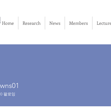
실
Home
Research
News
Members
Lectur
dwns01
s01
0
팔로잉