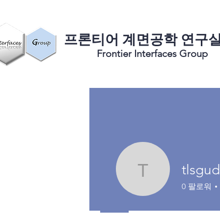
​프론티어 계면공학 연구
Frontier Interfaces Group
tlsgu
tlsgudwn
0
팔로워