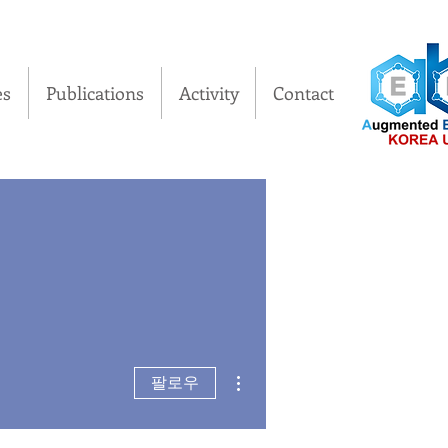
es
Publications
Activity
Contact
더보기
팔로우