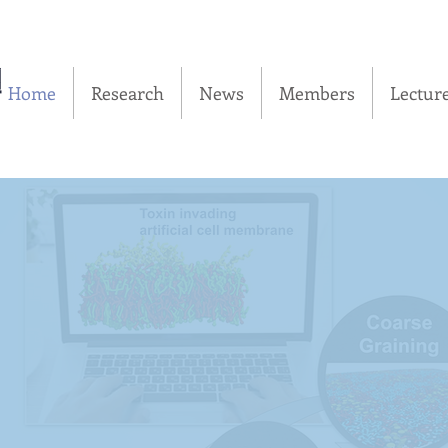
실
Home
Research
News
Members
Lectur
r Interfac