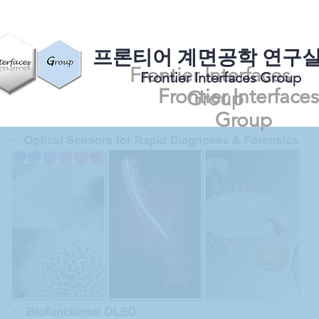
​프론티어 계면공학 연구
Frontier Interfaces
Frontier Interfaces Group
Frontier Interfaces
Frontier Interfaces
Group
Group
Group
Frontie