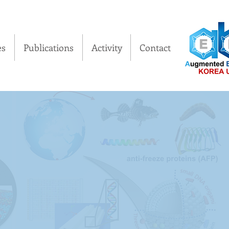
es
Publications
Activity
Contact
- Rene Descartes -
es Group