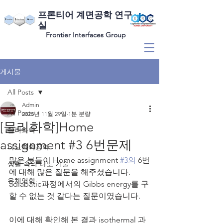
​프론티어 계면공학 연구
실
Frontier Interfaces Group
게시물
All Posts
Admin
All Posts
2023년 11월 29일
1분 분량
[물리화학]Home
물리화학
assignment #3 6번문제
나노화학공학
많은 분들이 Home assignment 
#3의
 6번
생활 속의 나노 기술
에 대해 많은 질문을 해주셨습니다.
유체역학
adiabatic과정에서의 Gibbs energy를 구
할 수 없는 것 같다는 질문이였습니다.
이에 대해 확인해 본 결과 isothermal 과