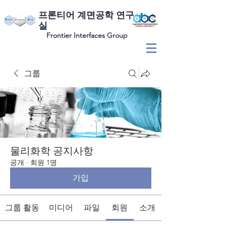
​프론티어 계면공학 연구
실
Frontier Interfaces Group
그룹
물리화학 공지사항
공개
·
회원 1명
가입
그룹 활동
미디어
파일
회원
소개