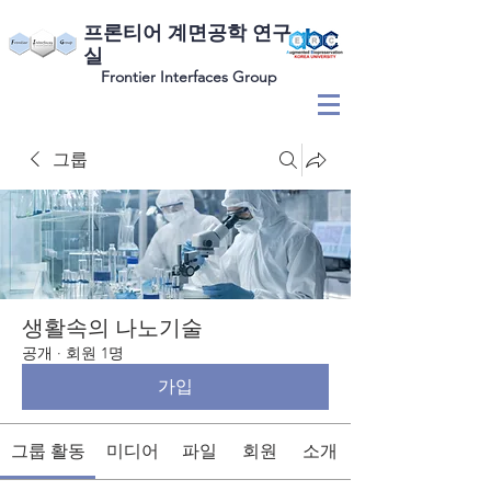
​프론티어 계면공학 연구
실
Frontier Interfaces Group
그룹
생활속의 나노기술
공개
·
회원 1명
가입
그룹 활동
미디어
파일
회원
소개