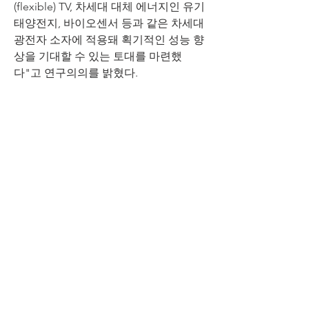
(flexible) TV, 차세대 대체 에너지인 유기 
태양전지, 바이오센서 등과 같은 차세대 
광전자 소자에 적용돼 획기적인 성능 향
상을 기대할 수 있는 토대를 마련했
다"고 연구의의를 밝혔다.
자랑스러운 교수님
http://www.yonhapnews.co.kr/bulletin/
2010/08/21/0200000000AKR20100821068
800017.HTML?did=1179m
0
0
9
Escribir un comentario...
소개