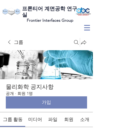
​프론티어 계면공학 연구
실
Frontier Interfaces Group
그룹
물리화학 공지사항
공개
·
회원 1명
가입
그룹 활동
미디어
파일
회원
소개